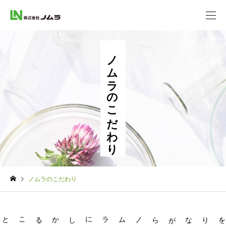
ノムラのこだわり
ノムラのこだわり
ノムラにしか
作
りながら